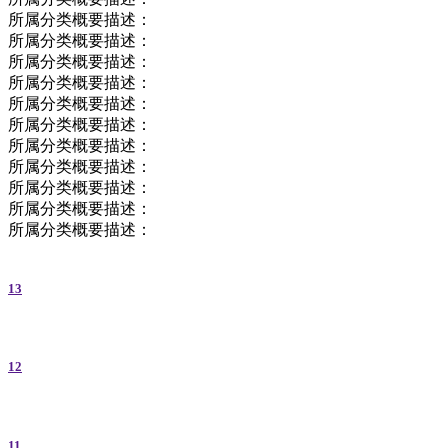
所属分类概要描述：
所属分类概要描述：
所属分类概要描述：
所属分类概要描述：
所属分类概要描述：
所属分类概要描述：
所属分类概要描述：
所属分类概要描述：
所属分类概要描述：
所属分类概要描述：
所属分类概要描述：
13
12
11