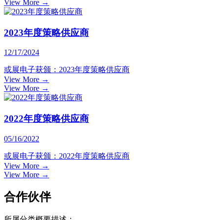
View More
→
2023年度策略供应商
12/17/2024
或展电子获颁：2023年度策略供应商
View More
→
View More
→
2022年度策略供应商
05/16/2022
或展电子获颁：2022年度策略供应商
View More
→
View More
→
合作伙伴
所属分类概要描述：