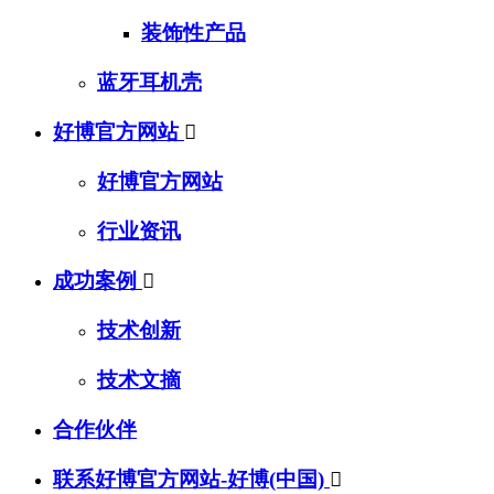
装饰性产品
蓝牙耳机壳
好博官方网站

好博官方网站
行业资讯
成功案例

技术创新
技术文摘
合作伙伴
联系好博官方网站-好博(中国)
