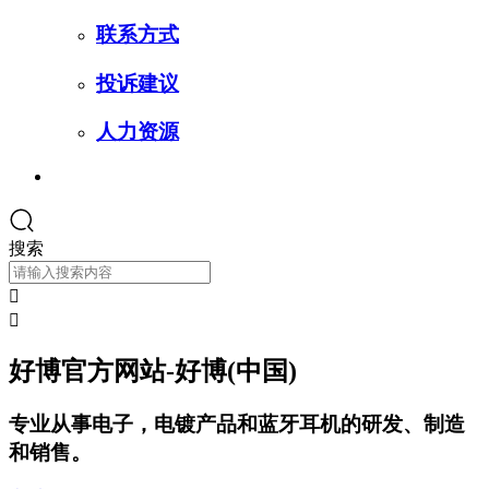
联系方式
投诉建议
人力资源
搜索


好博官方网站-好博(中国)
专业从事电子，电镀产品和蓝牙耳机的研发、制造
和销售。