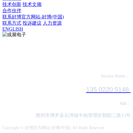
技术创新
技术文摘
合作伙伴
联系好博官方网站-好博(中国)
联系方式
投诉建议
人力资源
ENGLISH
关注公众号
好博官方网站-好博(中国)
Service Hotlin：
135 0220 5148
Add：
惠州市博罗县石湾镇中岗管理区朝阳二路15号
Copyright © 好博官方网站-好博(中国) All Right Reserved