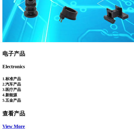
电子产品
Electronics
1.标准产品
2.汽车产品
3.医疗产品
4.新能源
5.五金产品
查看产品
View More