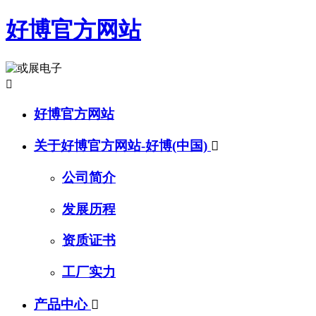
好博官方网站

好博官方网站
关于好博官方网站-好博(中国)

公司简介
发展历程
资质证书
工厂实力
产品中心
