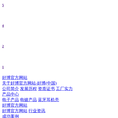
5
4
2
1
好博官方网站
关于好博官方网站-好博(中国)
公司简介
发展历程
资质证书
工厂实力
产品中心
电子产品
电镀产品
蓝牙耳机壳
好博官方网站
好博官方网站
行业资讯
成功案例