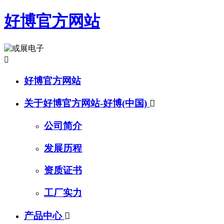
好博官方网站

好博官方网站
关于好博官方网站-好博(中国)

公司简介
发展历程
资质证书
工厂实力
产品中心
