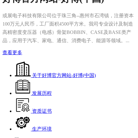
或展电子科技有限公司位于珠三角--惠州市石湾镇，注册资本
100万元人民币，工厂面积4500平方米。我司专业设计及制造
高精密度变压器（电感）骨架BOBBIN、CASE及BASE类产
品，应用于汽车、家电、通信、消费电子、能源等领域。...
查看更多
关于好博官方网站-好博(中国)
发展历程
资质证书
生产环境