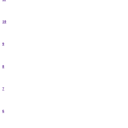
10
9
8
7
6