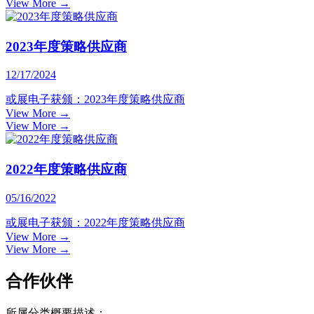
View More
→
2023年度策略供应商
12/17/2024
或展电子获颁：2023年度策略供应商
View More
→
View More
→
2022年度策略供应商
05/16/2022
或展电子获颁：2022年度策略供应商
View More
→
View More
→
合作伙伴
所属分类概要描述：