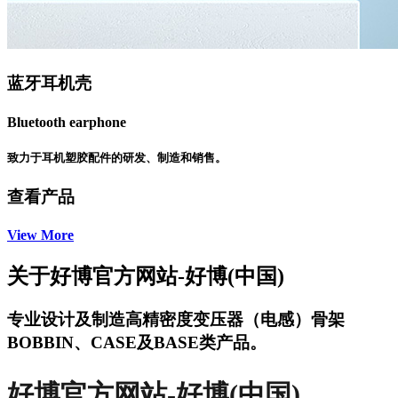
蓝牙耳机壳
Bluetooth earphone
致力于耳机塑胶配件的研发、制造和销售。
查看产品
View More
关于好博官方网站-好博(中国)
专业设计及制造高精密度变压器（电感）骨架
BOBBIN、CASE及BASE类产品。
好博官方网站-好博(中国)