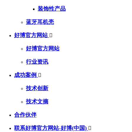
装饰性产品
蓝牙耳机壳
好博官方网站

好博官方网站
行业资讯
成功案例

技术创新
技术文摘
合作伙伴
联系好博官方网站-好博(中国)
