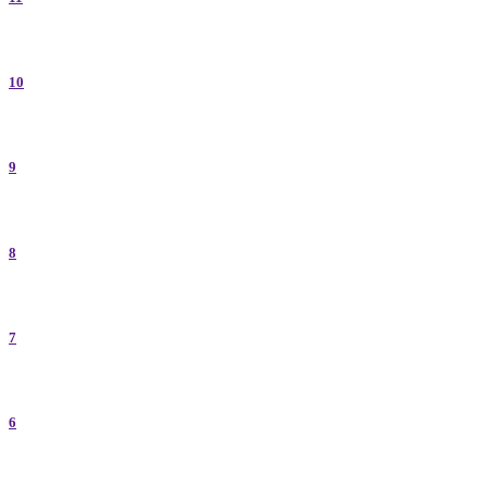
10
9
8
7
6