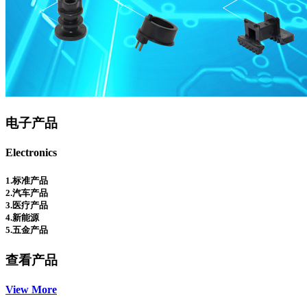
电子产品
Electronics
1.标准产品
2.汽车产品
3.医疗产品
4.新能源
5.五金产品
查看产品
View More