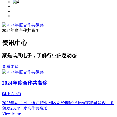
2024年度合作共赢奖
资讯中心
聚焦或展电子，了解行业信息动态
查看更多
2024年度合作共赢奖
04/10/2025
2025年4月1日，伍尔特亚洲区总经理Mr.Alven来我司参观，并
颁发2024年度合作共赢奖
View More
→