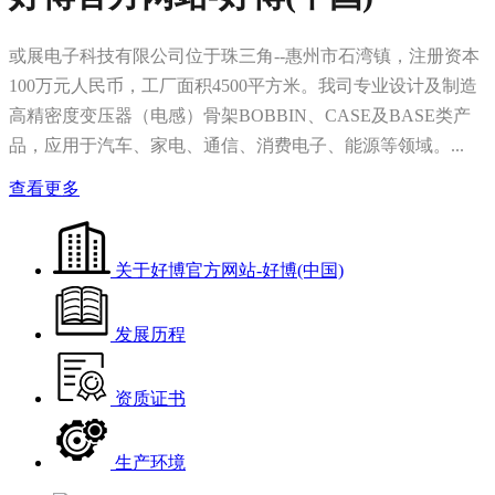
或展电子科技有限公司位于珠三角--惠州市石湾镇，注册资本
100万元人民币，工厂面积4500平方米。我司专业设计及制造
高精密度变压器（电感）骨架BOBBIN、CASE及BASE类产
品，应用于汽车、家电、通信、消费电子、能源等领域。...
查看更多
关于好博官方网站-好博(中国)
发展历程
资质证书
生产环境