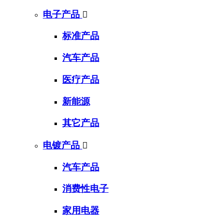
电子产品

标准产品
汽车产品
医疗产品
新能源
其它产品
电镀产品

汽车产品
消费性电子
家用电器