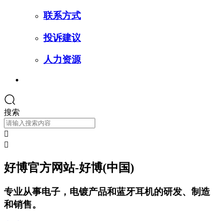
联系方式
投诉建议
人力资源
搜索


好博官方网站-好博(中国)
专业从事电子，电镀产品和蓝牙耳机的研发、制造
和销售。